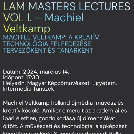
LAM MASTERS LECTURES
VOL I. – Machiel
Veltkamp
MACHIEL VELTKAMP: A KREATÍV
TECHNOLÓGIA FELFEDEZÉSE
TERVEZŐKÉNT ÉS TANÁRKÉNT
Dátum: 2024. március 14.
Időpont: 17:30
Helyszín: Magyar Képzőművészeti Egyetem,
Intermédia Tanszék
Machiel Veltkamp
holland újmédia-művész és
kreatív kódoló. Amikor elmerült az akadémiai és
ipari életben, gondolkodása új dimenziókat
öltött. A művészeti és technológiai alapképzést
követően a milánói Nuova Accademia di Belle