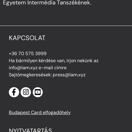
Egyetem Intermédia Tanszékének.
KAPCSOLAT
+36 70 575 3999
Ha bármilyen kérdése van, írjon nekünk az
info@lam.xyz e-mail címre
Sajtómegkeresések: press@lam.xyz
Budapest Card elfogadóhely
NYITVATARTÁS