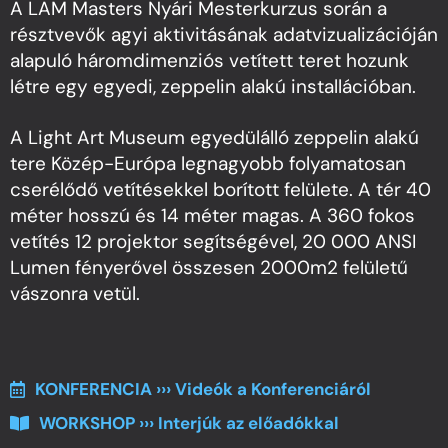
A LAM Masters Nyári Mesterkurzus során a
résztvevők agyi aktivitásának adatvizualizációján
alapuló háromdimenziós vetített teret hozunk
létre egy egyedi, zeppelin alakú installációban.
A Light Art Museum egyedülálló zeppelin alakú
tere Közép-Európa legnagyobb folyamatosan
cserélődő vetítésekkel borított felülete. A tér 40
méter hosszú és 14 méter magas. A 360 fokos
vetítés 12 projektor segítségével, 20 000 ANSI
Lumen fényerővel összesen 2000m2 felületű
vászonra vetül.
KONFERENCIA ››› Videók a Konferenciáról
WORKSHOP ››› Interjúk az előadókkal