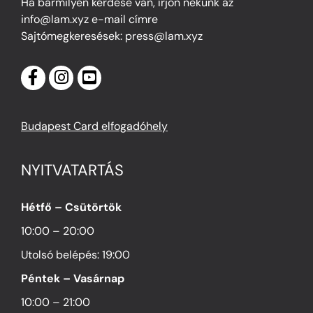
Ha bármilyen kérdése van, írjon nekünk az
info@lam.xyz e-mail címre
Sajtómegkeresések: press@lam.xyz
Budapest Card elfogadóhely
NYITVATARTÁS
Hétfő – Csütörtök
10:00 – 20:00
Utolsó belépés: 19:00
Péntek – Vasárnap
10:00 – 21:00